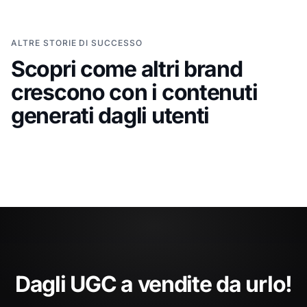
ALTRE STORIE DI SUCCESSO
Scopri come altri brand
Grace Loves Lace
XTERRA
Portare le storie dei clienti nel
Usare 
crescono con i contenuti
percorso di acquisto per
per s
generati dagli utenti
spose
globa
Dagli UGC a vendite da urlo!