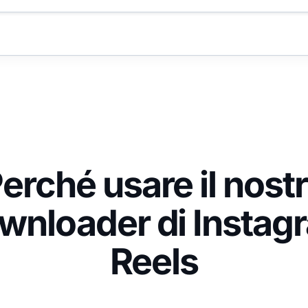
erché usare il nost
wnloader di Instag
Reels