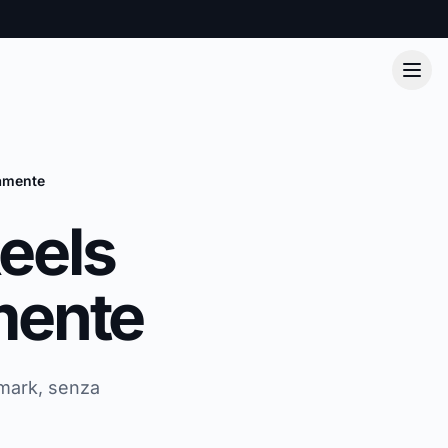
tamente
eels
amente
rmark, senza