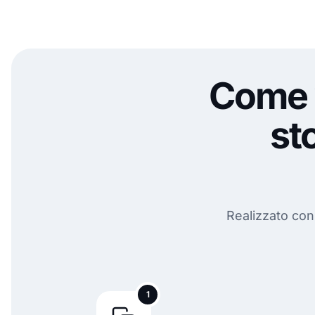
Come v
st
Realizzato con
1