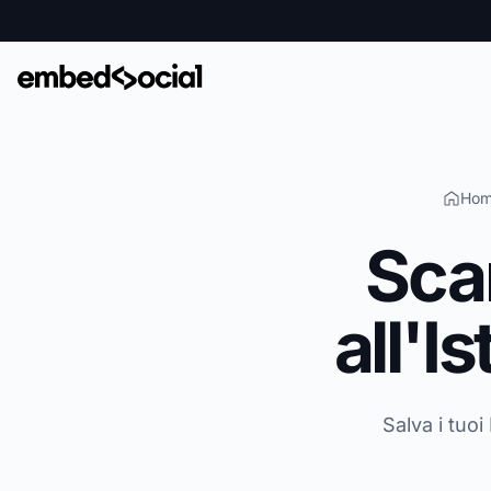
Hom
Sca
all'I
Salva i tuo