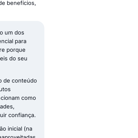
de benefícios,
são um dos
ncial para
rre porque
veis do seu
io de conteúdo
dutos
uncionam como
dades,
uir confiança.
ão inicial (na
reaproveitadas