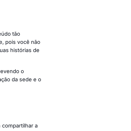
eúdo tão
e, pois você não
uas histórias de
crevendo o
ação da sede e o
 compartilhar a