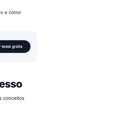
tes e como
r teste grátis
cesso
s conceitos