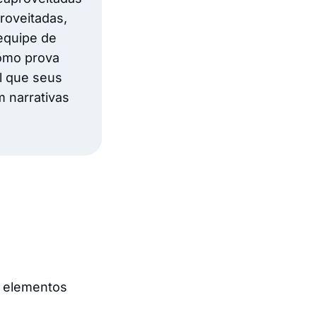
roveitadas,
equipe de
como prova
l que seus
m narrativas
e elementos