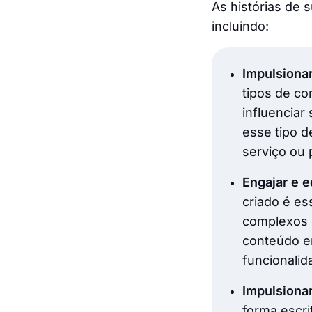
As histórias de 
incluindo:
Impulsiona
tipos de co
influenciar
esse tipo d
serviço ou 
Engajar e 
criado é es
complexos 
conteúdo e
funcionalid
Impulsiona
forma escri