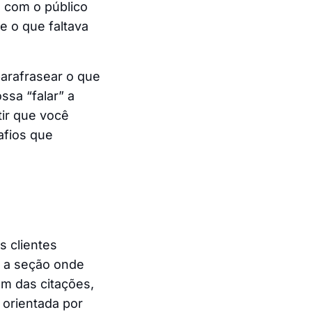
e com o público
e o que faltava
 parafrasear o que
sa “falar” a
tir que você
afios que
s clientes
é a seção onde
ém das citações,
 orientada por