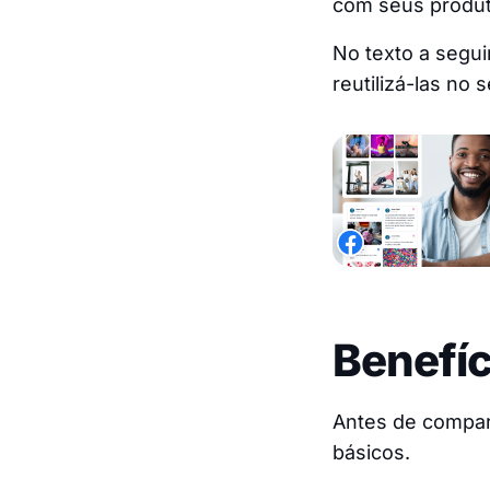
com seus produt
No texto a segui
reutilizá-las no s
Benefíc
Antes de compar
básicos.