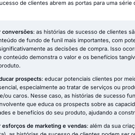
sucesso de clientes abrem as portas para uma série 
r conversões
: as histórias de sucesso de clientes 
nteúdo de fundo de funil mais importantes, com pote
 significativamente as decisões de compra. Isso oco
e conteúdo demonstra o valor e os benefícios tangí
produto.
educar prospects
: educar potenciais clientes por me
sencial, especialmente ao tratar de serviços ou pro
e/ou caros. Nesse caso, as histórias de sucesso f
nvolvente que educa os prospects sobre as capaci
ades e benefícios do seu produto, ajudando a constr
r esforços de marketing e vendas
: além da sua criaç
ta), as histórias de sucesso de clientes podem ser 