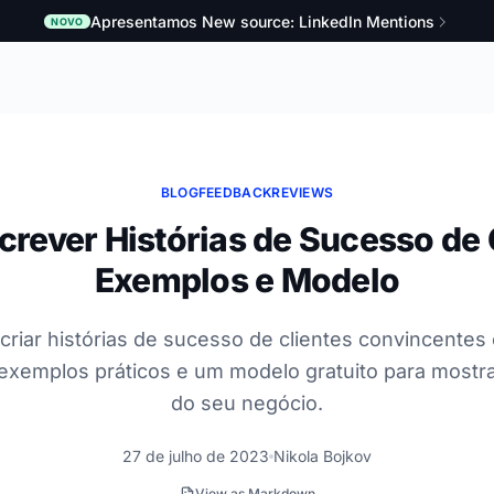
Apresentamos New source: LinkedIn Mentions
NOVO
BLOG
FEEDBACK
REVIEWS
rever Histórias de Sucesso de 
Exemplos e Modelo
criar histórias de sucesso de clientes convincente
i exemplos práticos e um modelo gratuito para mostr
do seu negócio.
27 de julho de 2023
Nikola Bojkov
View as Markdown