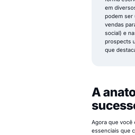
em diversos
podem ser 
vendas para
social) e n
prospects u
que destaca
A anato
sucess
Agora que você 
essenciais que 