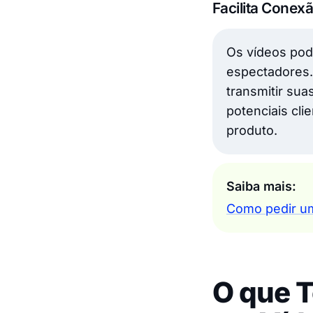
Facilita Conex
Os vídeos pod
espectadores. 
transmitir su
potenciais cl
produto.
Saiba mais:
Como pedir um
O que 