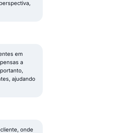
perspectiva,
ventes em
opensas a
portanto,
ntes, ajudando
cliente, onde