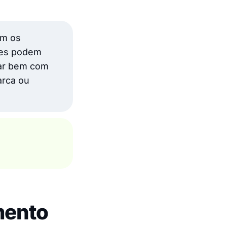
om os
ntes podem
oar bem com
arca ou
mento