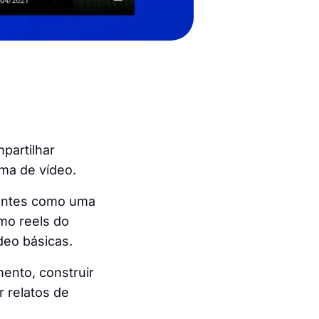
partilhar
ma de vídeo.
ientes como uma
mo reels do
deo básicas.
ento, construir
r relatos de