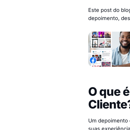
Este post do blo
depoimento, desc
O que 
Cliente
Um depoimento e
suas experiência