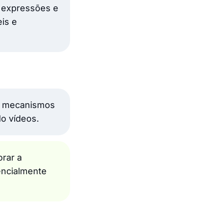
s expressões e
is e
Os mecanismos
o vídeos.
rar a
encialmente