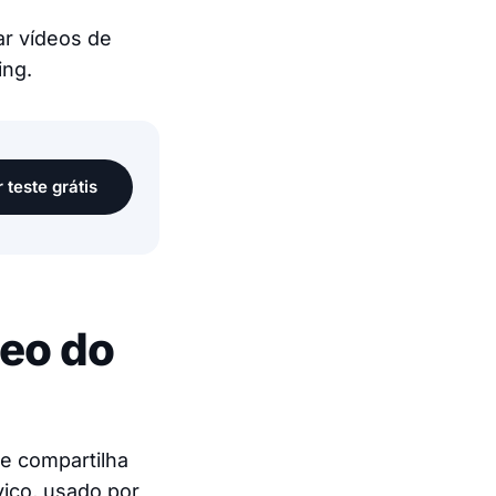
ar vídeos de
ing.
r teste grátis
eo do
e compartilha
viço, usado por