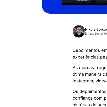
Nikola Bojko
EmbedSocial T
Depoimentos em 
experiências pe
As marcas frequ
ótima maneira de
Instagram, víde
Os depoimentos 
confiança com po
histórias de suc