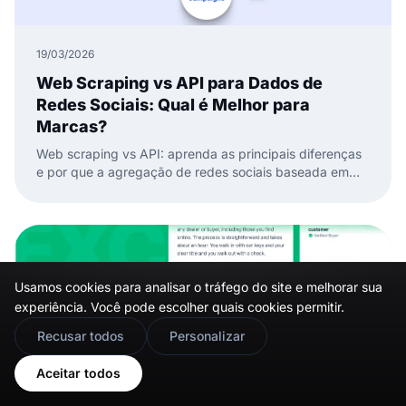
19/03/2026
Web Scraping vs API para Dados de
Redes Sociais: Qual é Melhor para
Marcas?
Web scraping vs API: aprenda as principais diferenças
e por que a agregação de redes sociais baseada em
API é melhor para dados de redes sociais confiáveis e
widgets.
Usamos cookies para analisar o tráfego do site e melhorar sua
experiência. Você pode escolher quais cookies permitir.
🇬🇧
Would you prefer this site in English?
Recusar todos
Personalizar
View in English
Aceitar todos