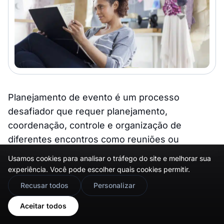
Planejamento de evento é um processo
desafiador que requer planejamento,
coordenação, controle e organização de
diferentes encontros como reuniões ou
convenções que incluem muitos participantes.
Usamos cookies para analisar o tráfego do site e melhorar sua
experiência. Você pode escolher quais cookies permitir.
É um trabalho cheio que precisa que você dê o
🇬🇧
Would you prefer this site in English?
Recusar todos
Personalizar
melhor de si para organizar uma experiência de
View in English
primeira linha para todos.
Aceitar todos