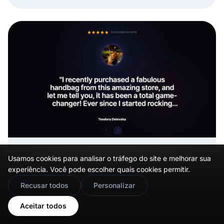
avaliações e UGC com menos trabalho manual.
19/03/2026
Usamos cookies para analisar o tráfego do site e melhorar sua
Como incorporar testemunhos num site
experiência. Você pode escolher quais cookies permitir.
em 2026 [2 métodos + dicas]
🇬🇧
Would you prefer this site in English?
Recusar todos
Personalizar
Aprenda a incorporar testemunhos no seu site, compare
View in English
Aceitar todos
widgets dinâmicos com métodos manuais e mantenha a
sua prova social fresca e pronta para converter.