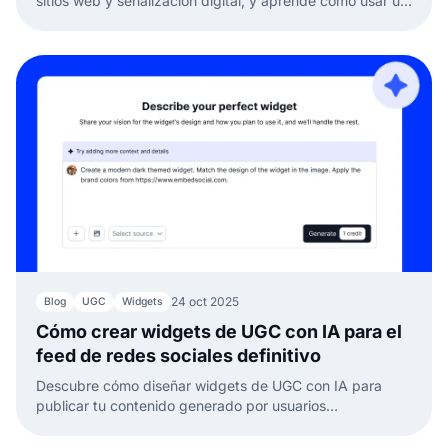
sitios web y señalización digital, y aprende cómo usar un
muro social para aumentar el engagement y mostrar
UGC.
24 oct 2025
Blog
UGC
Widgets
Cómo crear widgets de UGC con IA para el
feed de redes sociales definitivo
Descubre cómo diseñar widgets de UGC con IA para
publicar tu contenido generado por usuarios
automáticamente. ¡Prueba el generador de widgets con
IA de EmbedSocial para aumentar la prueba social!