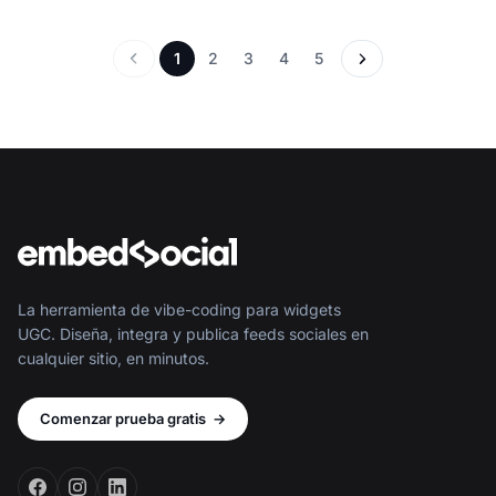
1
2
3
4
5
La herramienta de vibe-coding para widgets
UGC. Diseña, integra y publica feeds sociales en
cualquier sitio, en minutos.
Comenzar prueba gratis
→