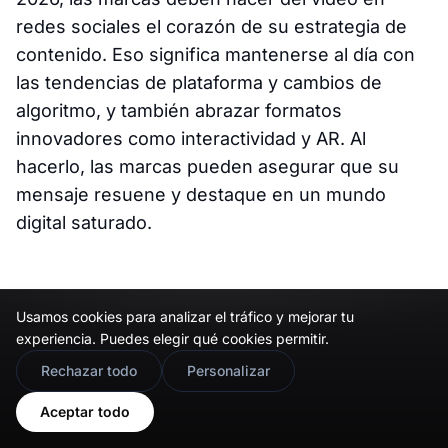
redes sociales el corazón de su estrategia de
contenido. Eso significa mantenerse al día con
las tendencias de plataforma y cambios de
algoritmo, y también abrazar formatos
innovadores como interactividad y AR. Al
hacerlo, las marcas pueden asegurar que su
mensaje resuene y destaque en un mundo
digital saturado.
¿Cómo crear vídeos en
Usamos cookies para analizar el tráfico y mejorar tu
experiencia. Puedes elegir qué cookies permitir.
redes sociales de alto
🇬🇧
Would you prefer this site in English?
Rechazar todo
Personalizar
impacto en 2026?
View in English
Aceptar todo
Crear contenido de vídeo en redes sociales de