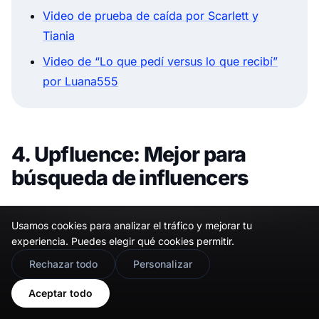
Video de prueba de caída por Scarlett y
Tiania
Video de “Lo que pedí versus lo que recibí”
por Luana555
4. Upfluence: Mejor para
búsqueda de influencers
Usamos cookies para analizar el tráfico y mejorar tu
experiencia. Puedes elegir qué cookies permitir.
🇬🇧
Would you prefer this site in English?
Rechazar todo
Personalizar
View in English
Aceptar todo