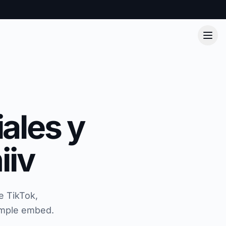
ales y
iiv
e TikTok,
imple embed.