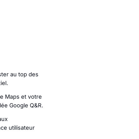
ster au top des
el.
le Maps et votre
elée Google Q&R.
aux
ce utilisateur