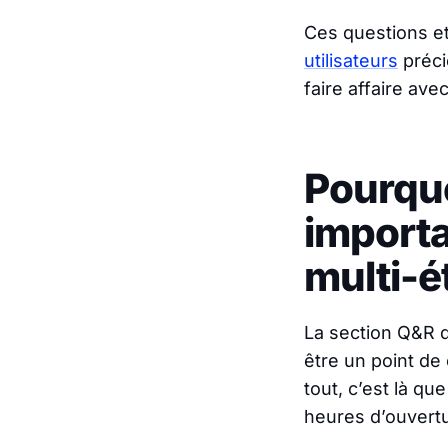
Ces questions e
utilisateurs
préci
faire affaire ave
Pourquo
importa
multi-é
La section Q&R d
être un point de
tout, c’est là qu
heures d’ouvertu