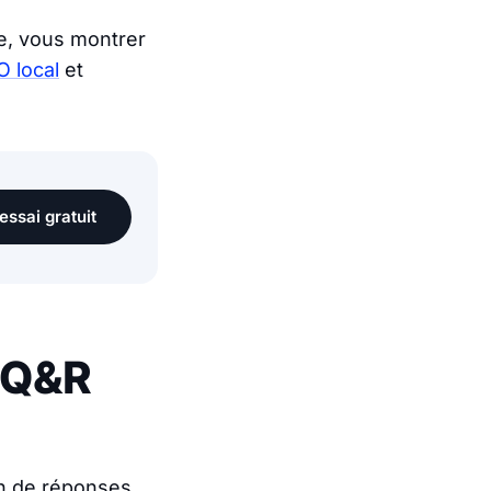
le, vous montrer
 local
et
essai gratuit
é Q&R
on de réponses