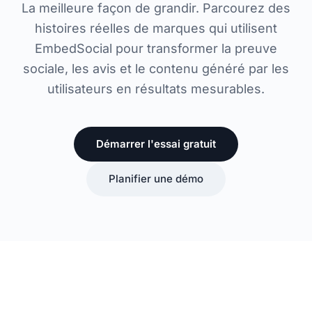
La meilleure façon de grandir. Parcourez des
histoires réelles de marques qui utilisent
EmbedSocial pour transformer la preuve
sociale, les avis et le contenu généré par les
utilisateurs en résultats mesurables.
Démarrer l'essai gratuit
Planifier une démo
XTERRA
Grace Loves Lace
Utiliser le contenu client pour
Intégrer les histoires clients dans le
Click Sluice
soutenir une communauté mondiale
parcours d'achat des mariées
Mitsubishi Electric
Transformer la voix du client en
active
Travelbase
Intégrer le contenu Instagram pour
crédibilité pour le site web
Creative Loafing
Utiliser l'UGC pour rendre les
une expérience de marque mondiale