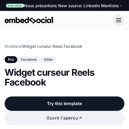
Nous présentons New source: LinkedIn Mentions
NOUVEAU
Modèles
/
Widget curseur Reels Facebook
Pro
Facebook
Slider
Widget curseur Reels
Facebook
Try this template
Ouvrir l'aperçu