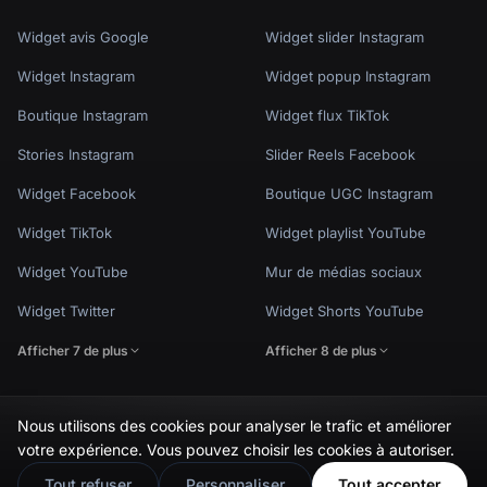
Widget avis Google
Widget slider Instagram
Widget Instagram
Widget popup Instagram
Boutique Instagram
Widget flux TikTok
Stories Instagram
Slider Reels Facebook
Widget Facebook
Boutique UGC Instagram
Widget TikTok
Widget playlist YouTube
Widget YouTube
Mur de médias sociaux
Widget Twitter
Widget Shorts YouTube
Afficher 7 de plus
Afficher 8 de plus
Nous utilisons des cookies pour analyser le trafic et améliorer
🇬🇧
Would you prefer this site in English?
votre expérience. Vous pouvez choisir les cookies à autoriser.
Politique de confidentialité
Conditions d'utilisation
Paramètres des cookies
View in English
© EmbedSocial 2026. Tous droits réservés.
Tout refuser
Personnaliser
Tout accepter