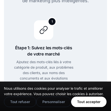
de marketing plus intelligentes.
1
Étape 1: Suivez les mots-clés
de votre marché
Ajoutez des mots-clés liés à votre
catégorie de produit, aux problèmes
des clients, aux noms des
concurrents et aux évolutions
culturelles.
2
Nous utilisons des cookies pour analyser le trafic et améliorer
🇬🇧
Would you prefer this site in English?
votre expérience. Vous pouvez choisir les cookies à autoriser.
View in English
Tout refuser
Personnaliser
Tout accepter