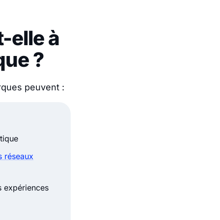
-elle à
que ?
rques peuvent :
tique
s réseaux
rs expériences