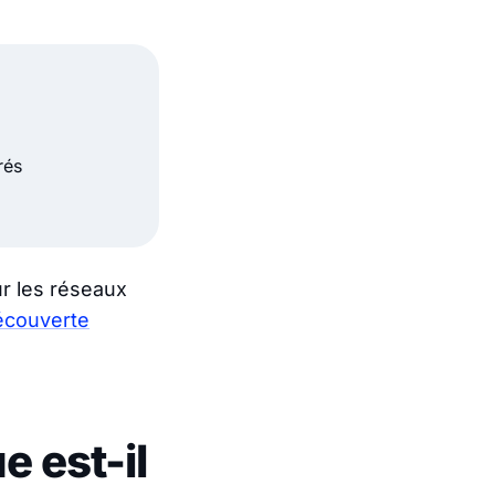
rés
r les réseaux
écouverte
 est-il