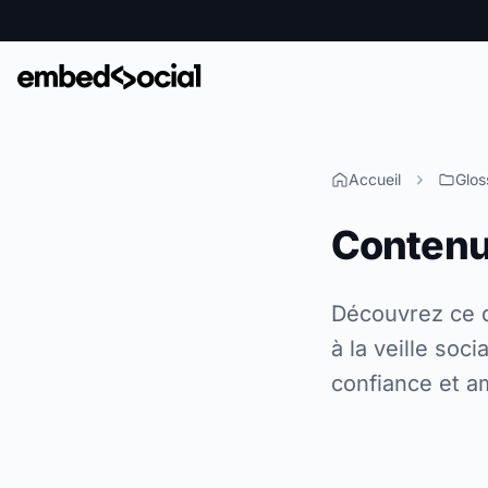
Accueil
Glos
Contenu
Découvrez ce q
à la veille soc
confiance et am