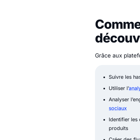
Comment
découvr
Grâce aux plate
Suivre les ha
Utiliser l’
anal
Analyser l’e
sociaux
Identifier le
produits
Créer des fl