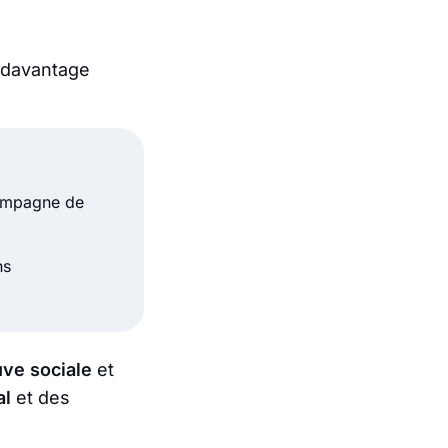
 davantage
campagne de
ns
ve sociale
et
al
et des