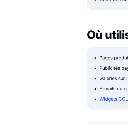
Où util
Pages produit
Publicités pa
Galeries sur 
E-mails ou co
Widgets CGU