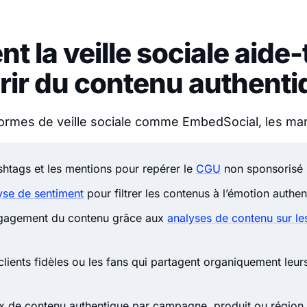
 la veille sociale aide-t
ir du contenu authenti
formes de veille sociale comme EmbedSocial, les ma
shtags et les mentions pour repérer le
CGU
non sponsorisé
yse de sentiment
pour filtrer les contenus à l’émotion authen
ngagement du contenu grâce aux
analyses de contenu sur le
s clients fidèles ou les fans qui partagent organiquement leu
ux de contenu authentique par campagne, produit ou région