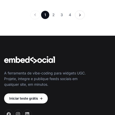
economizar tempo e melhorar o SEO local.
1
2
3
4
A ferramenta de vibe-coding para widgets UGC.
Projete, integre e publique feeds sociais em
qualquer site, em minutos.
Iniciar teste grátis
→