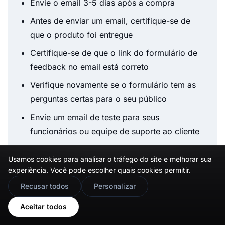
Envie o email 3-5 dias após a compra
Antes de enviar um email, certifique-se de
que o produto foi entregue
Certifique-se de que o link do formulário de
feedback no email está correto
Verifique novamente se o formulário tem as
perguntas certas para o seu público
Envie um email de teste para seus
funcionários ou equipe de suporte ao cliente
Possivelmente faça um teste A/B do título do
Usamos cookies para analisar o tráfego do site e melhorar sua
email para garantir taxas de abertura
experiência. Você pode escolher quais cookies permitir.
melhores
🇬🇧
Would you prefer this site in English?
Recusar todos
Personalizar
Prepare um
email de acompanhamento
e
View in English
Aceitar todos
agende-o para ser enviado após cinco dias
aos clientes que não responderem ao