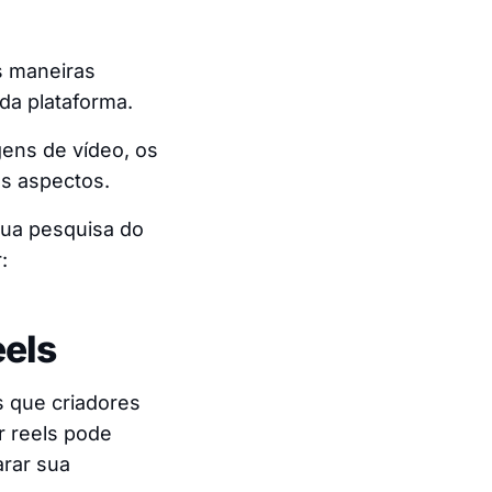
s maneiras
da plataforma.
gens de vídeo, os
os aspectos.
sua pesquisa do
:
eels
s que criadores
r reels pode
arar sua