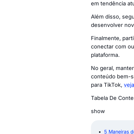
em tendência atu
Além disso, segui
desenvolver nova
Finalmente, part
conectar com ou
plataforma.
No geral, manter
conteúdo bem-suc
para TikTok,
vej
Tabela De Cont
show
5 Maneiras d