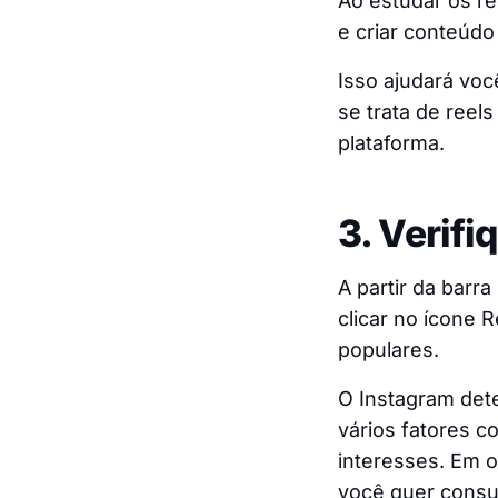
Ao estudar os re
e criar conteúdo
Isso ajudará vo
se trata de reel
plataforma.
3. Verifi
A partir da barra
clicar no ícone 
populares.
O Instagram det
vários fatores 
interesses. Em o
você quer consu