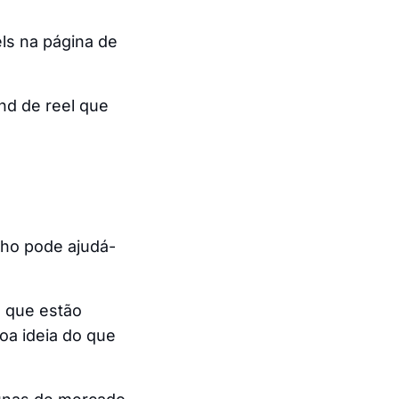
ls na página de
nd de reel que
cho pode ajudá-
s que estão
oa ideia do que