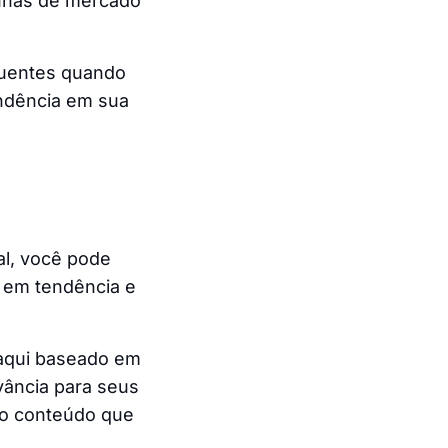
cunas de mercado
quentes quando
endência em sua
ial, você pode
s em tendência e
 aqui baseado em
vância para seus
no conteúdo que