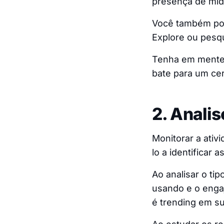
presença de mídi
Você também pod
Explore ou pesq
Tenha em mente 
bate para um cer
2. Anali
Monitorar a ati
lo a identificar 
Ao analisar o ti
usando e o enga
é trending em su