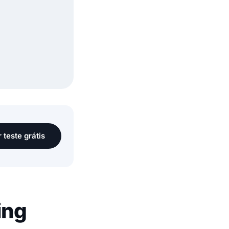
r teste grátis
ing