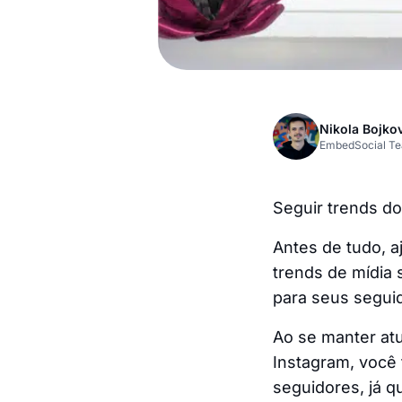
Nikola Bojko
EmbedSocial T
Seguir trends d
Antes de tudo, a
trends de mídia
para seus segui
Ao se manter at
Instagram, você
seguidores, já 