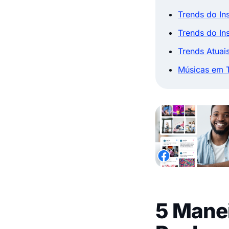
Trends do In
Trends do In
Trends Atuai
Músicas em T
5 Manei