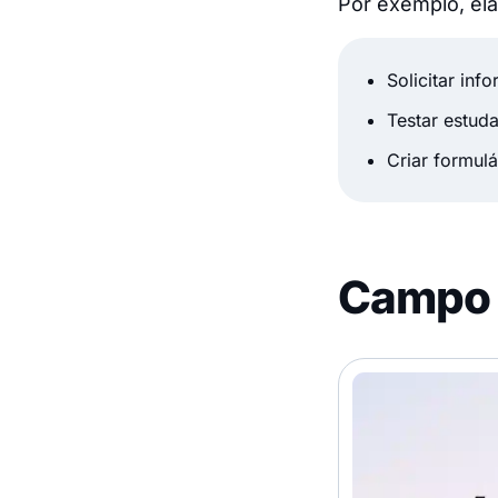
Por exemplo, el
Solicitar inf
Testar estud
Criar formul
Campo d