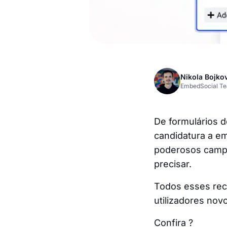
Nikola Bojko
EmbedSocial T
De formulários d
candidatura a em
poderosos campos
precisar.
Todos esses rec
utilizadores novo
Confira ?