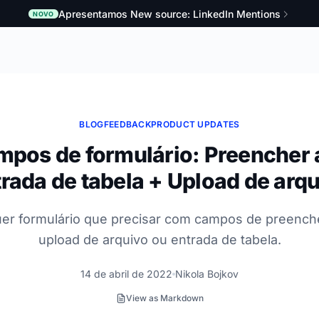
Apresentamos New source: LinkedIn Mentions
NOVO
BLOG
FEEDBACK
PRODUCT UPDATES
pos de formulário: Preencher 
rada de tabela + Upload de arq
uer formulário que precisar com campos de preenche
upload de arquivo ou entrada de tabela.
14 de abril de 2022
Nikola Bojkov
View as Markdown