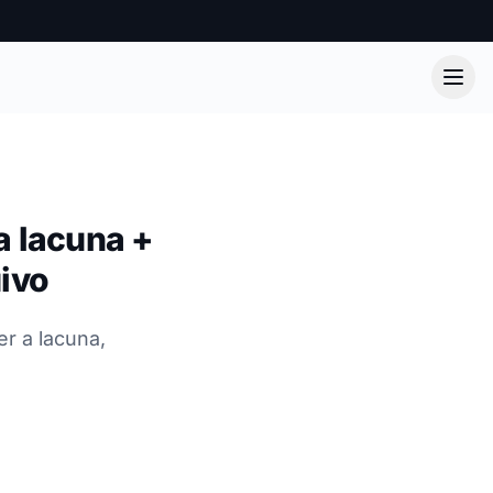
a lacuna +
uivo
r a lacuna,