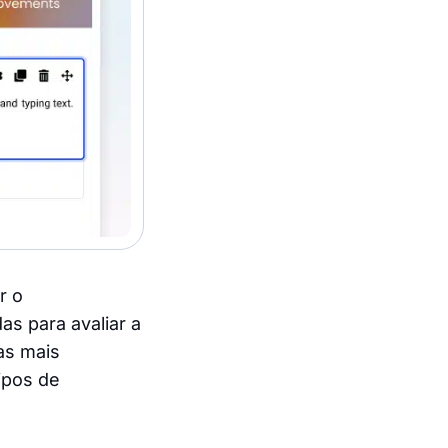
r o
s para avaliar a
as mais
ipos de