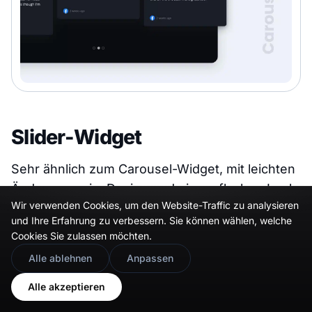
Slider-Widget
Sehr ähnlich zum Carousel-Widget, mit leichten
Änderungen im Design und einem flachen Look
Wir verwenden Cookies, um den Website-Traffic zu analysieren
für minimalistische Website-Designs.
und Ihre Erfahrung zu verbessern. Sie können wählen, welche
Cookies Sie zulassen möchten.
Slider-Widget-Demo
🇬🇧
Would you prefer this site in English?
Alle ablehnen
Anpassen
View in English
Alle akzeptieren