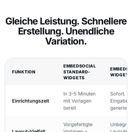
Gleiche Leistung. Schnellere
Erstellung. Unendliche
Variation.
EMBEDSOCIAL
EMBEDSOC
FUNKTION
STANDARD-
WIDGETS
WIDGETS
In 3-5 Minuten
Sofort. A
Einrichtungszeit
mit Vorlagen
Eingabea
bereit
generiert.
Vorgefertigte
Unbegren
Layout-Vielfalt
Vorlagen +
Layouts p