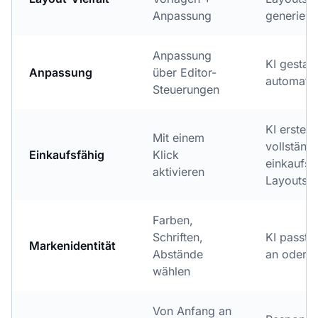
Anpassung
generiert
Anpassung
KI gestalt
Anpassung
über Editor-
automati
Steuerungen
KI erstellt
Mit einem
vollständ
Einkaufsfähig
Klick
einkaufsf
aktivieren
Layouts
Farben,
Schriften,
KI passt 
Markenidentität
Abstände
an oder g
wählen
Von Anfang an