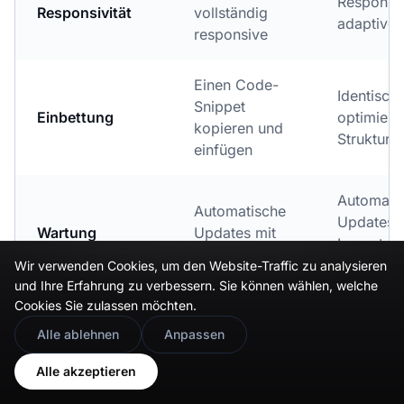
Responsi
Responsivität
vollständig
adaptive 
responsive
Einen Code-
Identisch.
Snippet
Einbettung
optimiert 
kopieren und
Struktur.
einfügen
Automati
Automatische
Updates +
Wartung
Updates mit
Layout-
neuem UGC
Regeneri
Wir verwenden Cookies, um den Website-Traffic zu analysieren
und Ihre Erfahrung zu verbessern. Sie können wählen, welche
Cookies Sie zulassen möchten.
🇬🇧
Would you prefer this site in English?
Alle ablehnen
Anpassen
View in English
Alle akzeptieren