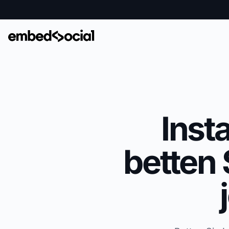
Inst
betten 