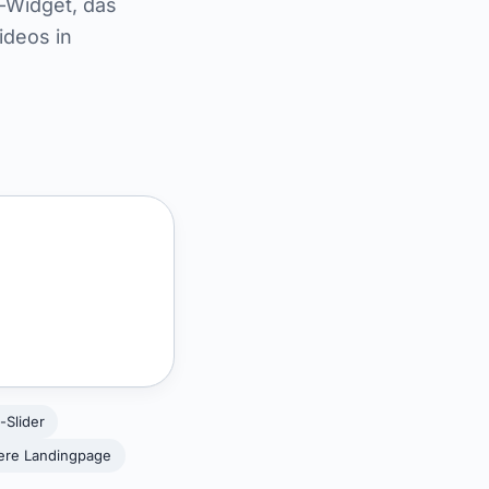
e-Widget, das
ideos in
-Slider
sere Landingpage