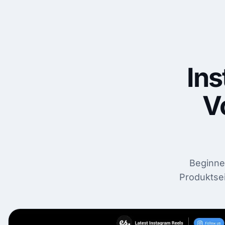
In
V
Beginnen
Produktsei