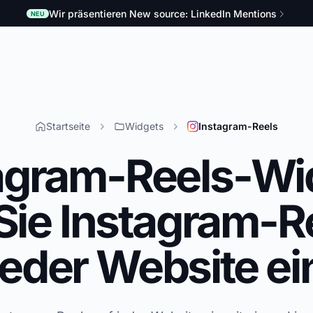
Wir präsentieren New source: LinkedIn Mentions
NEU
Startseite
Widgets
Instagram-Reels
agram-Reels-Wi
Sie Instagram-R
jeder Website ei