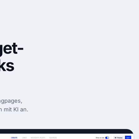
et-
ks
ingpages,
 mit KI an.