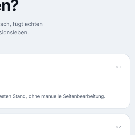
en?
isch, fügt echten
sionsleben.
01
esten Stand, ohne manuelle Seitenbearbeitung.
02