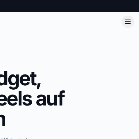
dget,
eels auf
n