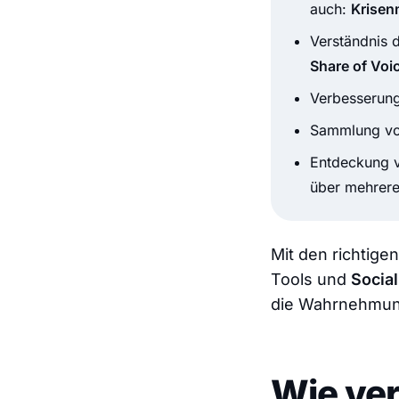
auch:
Krise
Verständnis 
Share of Voi
Verbesserung
Sammlung von
Entdeckung v
über mehrere
Mit den richtig
Tools und
Socia
die Wahrnehmung
Wie ver