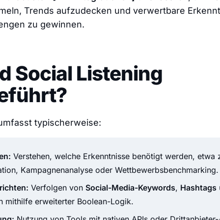
eln, Trends aufzudecken und verwertbare Erkennt
engen zu gewinnen.
d Social Listening
eführt?
 umfasst typischerweise:
ren:
Verstehen, welche Erkenntnisse benötigt werden, etwa 
ation, Kampagnenanalyse oder Wettbewerbsbenchmarking.
richten:
Verfolgen von
Social-Media-Keywords
,
Hashtags
mithilfe erweiterter Boolean-Logik.
ung:
Nutzung von Tools mit nativen APIs oder Drittanbieter-