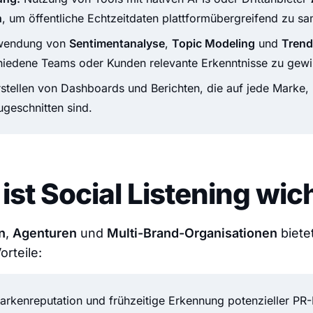
n
, um öffentliche Echtzeitdaten plattformübergreifend zu s
endung von
Sentimentanalyse
,
Topic Modeling
und
Tren
hiedene Teams oder Kunden relevante Erkenntnisse zu gewi
stellen von Dashboards und Berichten, die auf jede Marke
ugeschnitten sind.
st Social Listening wic
n
,
Agenturen
und
Multi-Brand-Organisationen
bietet
rteile:
arkenreputation und frühzeitige Erkennung potenzieller PR-