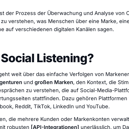
 ist der Prozess der Überwachung und Analyse von O
zu verstehen, was Menschen über eine Marke, ein
e auf verschiedenen digitalen Kanälen sagen.
 Social Listening?
g geht weit über das einfache Verfolgen von Marke
genturen
und
großen Marken
, den
Kontext
, die
Sti
sprächen zu verstehen, die auf Social-Media-Plattf
tungsseiten stattfinden. Dazu gehören Plattformen 
ebook, Reddit, TikTok, LinkedIn und YouTube.
nen, die mehrere Kunden oder Markenkonten verwalte
mit robusten
[API-Integrationen]
unerlässlich, um D