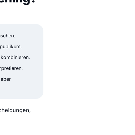
uschen.
lpublikum.
 kombinieren.
rpretieren.
 aber
scheidungen,