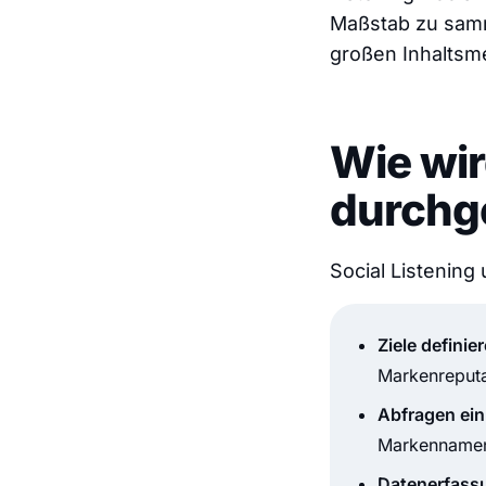
Maßstab zu samm
großen Inhaltsm
Wie wir
durchg
Social Listening
Ziele definie
Markenreput
Abfragen ein
Markennamen 
Datenerfass