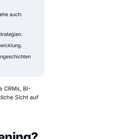
ehe auch:
rategien.
wicklung.
ngeschichten
e CRMs, BI-
liche Sicht auf
tening?