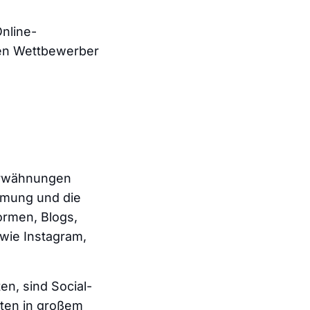
nline-
en Wettbewerber
nerwähnungen
mmung
und die
ormen, Blogs,
wie Instagram,
n, sind Social-
aten in großem