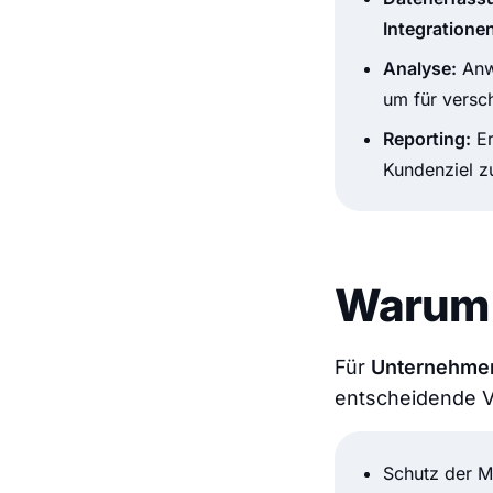
Integratione
Analyse:
Anw
um für versc
Reporting:
Er
Kundenziel z
Warum i
Für
Unternehme
entscheidende Vo
Schutz der M