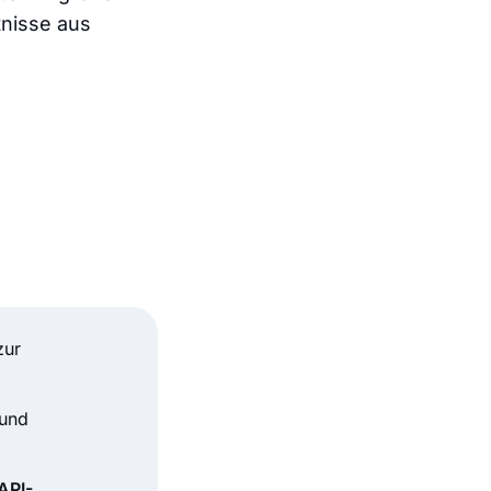
nisse aus
zur
und
API-