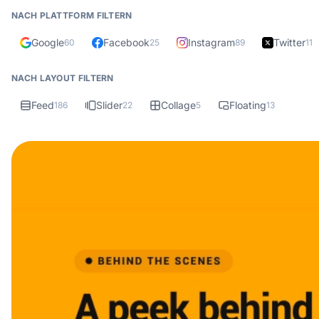
NACH PLATTFORM FILTERN
Google
Facebook
Instagram
Twitter
60
25
89
11
NACH LAYOUT FILTERN
Feed
Slider
Collage
Floating
186
22
5
13