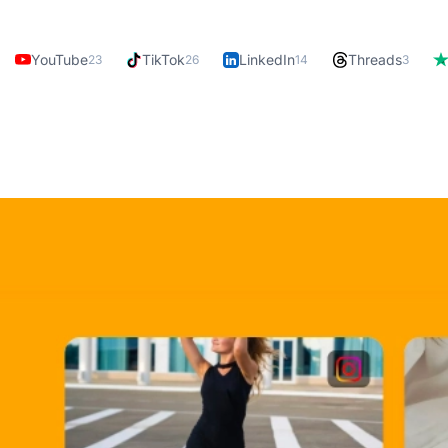
YouTube
TikTok
LinkedIn
Threads
23
26
14
3