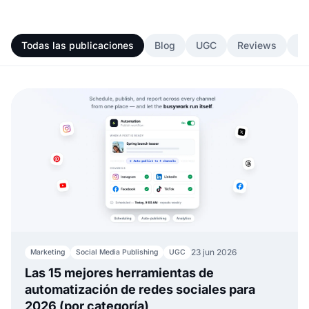
Todas las publicaciones
Blog
UGC
Reviews
In
23 jun 2026
Marketing
Social Media Publishing
UGC
Las 15 mejores herramientas de
automatización de redes sociales para
2026 (por categoría)