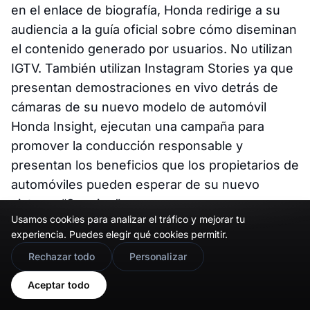
en el enlace de biografía, Honda redirige a su
audiencia a la guía oficial sobre cómo diseminan
el contenido generado por usuarios. No utilizan
IGTV. También utilizan Instagram Stories ya que
presentan demostraciones en vivo detrás de
cámaras de su nuevo modelo de automóvil
Honda Insight, ejecutan una campaña para
promover la conducción responsable y
presentan los beneficios que los propietarios de
automóviles pueden esperar de su nuevo
sistema “Sensing”.
Usamos cookies para analizar el tráfico y mejorar tu
Enfoque único:
experiencia. Puedes elegir qué cookies permitir.
🇬🇧
Would you prefer this site in English?
El enfoque único de Honda radica en su
Rechazar todo
Personalizar
compromiso de enfatizar el contenido generado
View in English
Aceptar todo
por usuarios. Todas sus cuentas de Instagram,