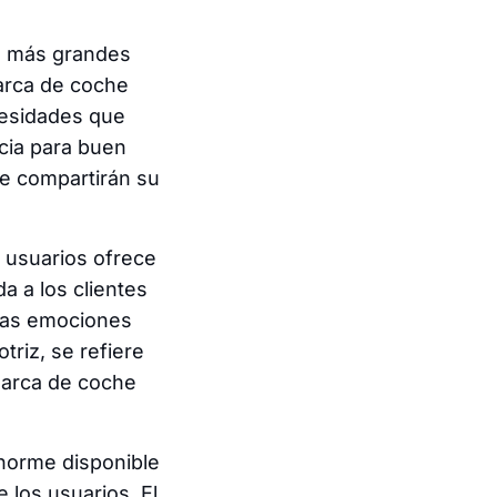
s más grandes
arca de coche
cesidades que
icia para buen
e compartirán su
 usuarios ofrece
a a los clientes
 las emociones
riz, se refiere
marca de coche
enorme disponible
 los usuarios. El