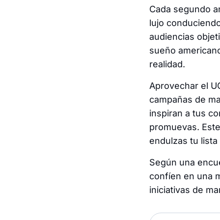
Cada segundo an
lujo conduciend
audiencias objet
sueño americano 
realidad.
Aprovechar el UG
campañas de mar
inspiran a tus c
promuevas. Este
endulzas tu lista
Según una encue
confíen en una 
iniciativas de ma