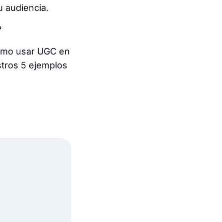
u audiencia.
?
cómo usar UGC en
stros 5 ejemplos