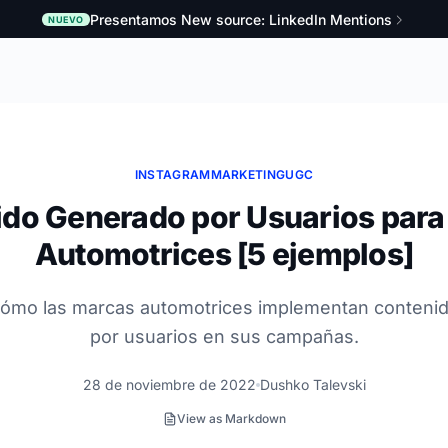
Presentamos New source: LinkedIn Mentions
NUEVO
INSTAGRAM
MARKETING
UGC
do Generado por Usuarios par
Automotrices [5 ejemplos]
ómo las marcas automotrices implementan conteni
por usuarios en sus campañas.
28 de noviembre de 2022
Dushko Talevski
View as Markdown