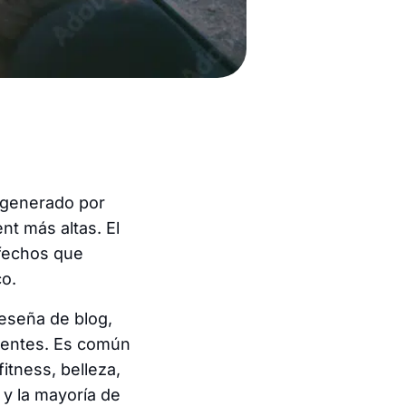
 generado por
t más altas. El
sfechos que
co.
reseña de blog,
lientes. Es común
itness, belleza,
y la mayoría de