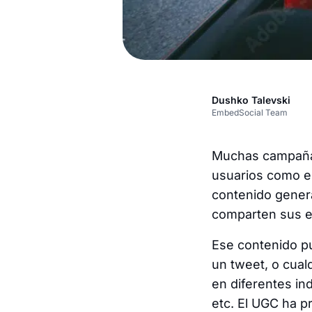
Dushko Talevski
EmbedSocial Team
Muchas campañas
usuarios como e
contenido genera
comparten sus ex
Ese contenido pu
un tweet, o cual
en diferentes in
etc. El UGC ha p