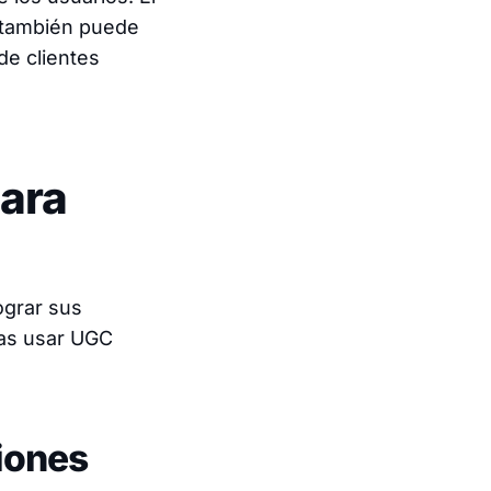
e también puede
de clientes
ara
ograr sus
ías usar UGC
iones