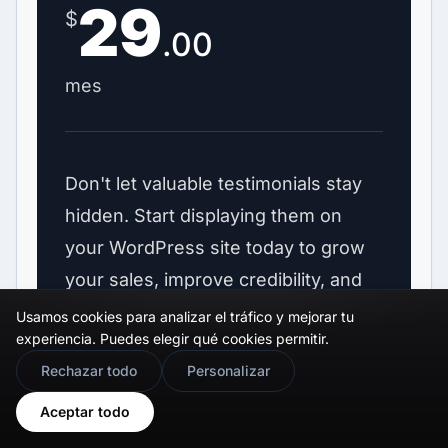
29
$
.00
mes
Don't let valuable testimonials stay
hidden. Start displaying them on
your WordPress site today to grow
your sales, improve credibility, and
save hours of manual work.
Usamos cookies para analizar el tráfico y mejorar tu
experiencia. Puedes elegir qué cookies permitir.
🇬🇧
Would you prefer this site in English?
Rechazar todo
Personalizar
✓ Showcase customer testimonials
View in English
Aceptar todo
✓ Mix Google + Facebook +
Trustpilot