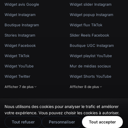
Widget avis Google
Widget slider Instagram
Widget Instagram
Widget popup Instagram
Boutique Instagram
Widget flux TikTok
Stories Instagram
Slider Reels Facebook
Widget Facebook
Boutique UGC Instagram
Widget TikTok
Widget playlist YouTube
Widget YouTube
Mur de médias sociaux
Widget Twitter
Widget Shorts YouTube
Afficher 7 de plus
Afficher 8 de plus
Nous utilisons des cookies pour analyser le trafic et améliorer
🇬🇧
Would you prefer this site in English?
votre expérience. Vous pouvez choisir les cookies à autoriser.
Politique de confidentialité
Conditions d'utilisation
Paramètres des cookies
View in English
© EmbedSocial 2026. Tous droits réservés.
Tout refuser
Personnaliser
Tout accepter