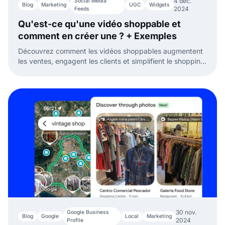
4 déc.
Social Media
Blog
Marketing
UGC
Widgets
2024
Feeds
Qu'est-ce qu'une vidéo shoppable et
comment en créer une ? + Exemples
Découvrez comment les vidéos shoppables augmentent
les ventes, engagent les clients et simplifient le shopping.
Explorez les exemples, avantages et conseils
d'implémentation.
30 nov.
Google Business
Blog
Google
Local
Marketing
2024
Profile