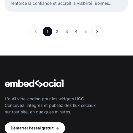
renforce la confiance et accroît la visibilité. Bonnes
pratiques pour augmenter votre taux de réponse.
1
2
3
4
5
L'outil vibe-coding pour les widgets UGC.
Concevez, intégrez et publiez des flux sociaux
sur tout site, en quelques minutes.
Démarrer l'essai gratuit
→