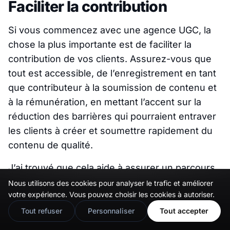
Faciliter la contribution
Si vous commencez avec une agence UGC, la
chose la plus importante est de faciliter la
contribution de vos clients. Assurez-vous que
tout est accessible, de l’enregistrement en tant
que contributeur à la soumission de contenu et
à la rémunération, en mettant l’accent sur la
réduction des barrières qui pourraient entraver
les clients à créer et soumettre rapidement du
contenu de qualité.
J’ai trouvé que cela aide à assurer un parcours
lisse et agréable pour tous les impliqués.
Nous utilisons des cookies pour analyser le trafic et améliorer
🇬🇧
Would you prefer this site in English?
votre expérience. Vous pouvez choisir les cookies à autoriser.
Assurez-vous que tout ce que vous faites est
View in English
centré sur le client, ou vous risquez d’aliéner les
Tout refuser
Personnaliser
Tout accepter
contributeurs potentiels avant même que le