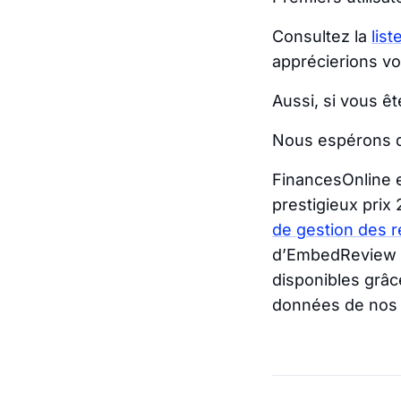
Consultez la
list
apprécierions vo
Aussi, si vous êt
Nous espérons q
FinancesOnline e
prestigieux prix
de gestion des r
d’EmbedReview en
disponibles grâc
données de nos u