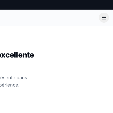
excellente
présenté dans
xpérience.