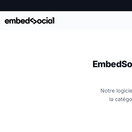
EmbedSoci
Notre logici
la catégo