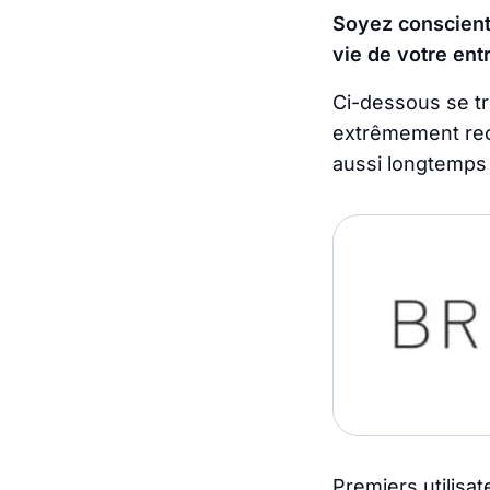
Soyez conscient 
vie de votre ent
Ci-dessous se t
extrêmement reco
aussi longtemps 
Premiers utilisa