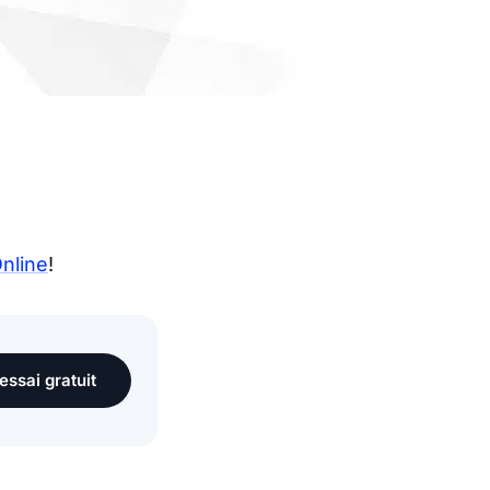
nline
!
essai gratuit