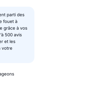
ent parti des
e fouet à
e grâce à vos
’à 500 avis
r et les
 votre
tageons