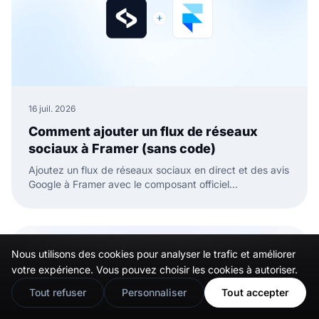
16 juil. 2026
Comment ajouter un flux de réseaux
sociaux à Framer (sans code)
Ajoutez un flux de réseaux sociaux en direct et des avis
Google à Framer avec le composant officiel
EmbedSocial. Sans code, il suffit de glisser, coller et
publier.
Nous utilisons des cookies pour analyser le trafic et améliorer
🇬🇧
Would you prefer this site in English?
votre expérience. Vous pouvez choisir les cookies à autoriser.
View in English
Tout refuser
Personnaliser
Tout accepter