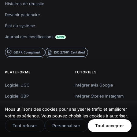
Histoires de réussite
Devenir partenaire
État du système
Journal des modifications
NEW
PLATEFORME
TUTORIELS
Logiciel UGC
Intégrer avis Google
Logiciel GBP
Intégrer Stories Instagram
API GBP
Intégrer Reels Instagram
Nous utilisons des cookies pour analyser le trafic et améliorer
🇬🇧
Would you prefer this site in English?
votre expérience. Vous pouvez choisir les cookies à autoriser.
Agrégateur de médias
Intégrer flux hashtag
View in English
Tout refuser
Personnaliser
Tout accepter
sociaux
Instagram
Publication sur les médias
Intégrer flux Instagram