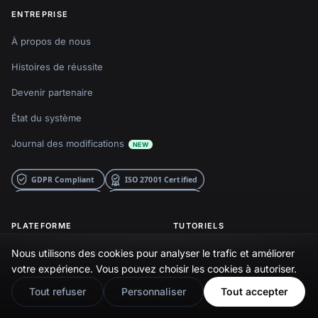
ENTREPRISE
À propos de nous
Histoires de réussite
Devenir partenaire
État du système
Journal des modifications
NEW
PLATEFORME
TUTORIELS
Nous utilisons des cookies pour analyser le trafic et améliorer
🇬🇧
Logiciel UGC
Intégrer avis Google
Would you prefer this site in English?
votre expérience. Vous pouvez choisir les cookies à autoriser.
Logiciel GBP
Intégrer Stories Instagram
View in English
Tout refuser
Personnaliser
Tout accepter
API GBP
Intégrer Reels Instagram