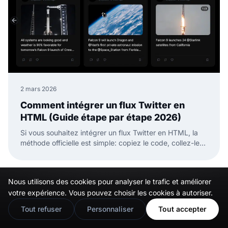
2 mars 2026
Comment intégrer un flux Twitter en
HTML (Guide étape par étape 2026)
Si vous souhaitez intégrer un flux Twitter en HTML, la
méthode officielle est simple: copiez le code, collez-le
dans votre page HTML, et c'est fait.
Nous utilisons des cookies pour analyser le trafic et améliorer
🇬🇧
Would you prefer this site in English?
votre expérience. Vous pouvez choisir les cookies à autoriser.
View in English
Tout refuser
Personnaliser
Tout accepter