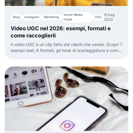
8 mag
Social Media
Blog
Instagram
Marketing
UGC
2022
Feeds
Video UGC nel 2026: esempi, formati e
come raccoglierli
Il video UGC è un clip fatto dai clienti che vende. Scopri 7
esempi reali, 6 formati, gli hook di sceneggiatura e come
raccogliere e mostrare video UGC.