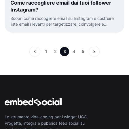
Come raccogliere email dai tuoi follower
Instagram?
Scopri come raccogliere email su Instagram e costruire
liste email rilevanti per targetizzare, coinvolgere e
convertire i tuoi follower in clienti.
1
2
3
4
5
Lo strumento vibe-coding per i widget UGC.
Progetta, integra e pubblica feed social su