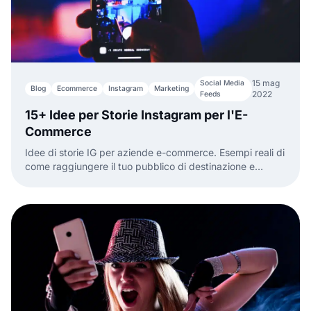
15 mag
Social Media
Blog
Ecommerce
Instagram
Marketing
2022
Feeds
15+ Idee per Storie Instagram per l'E-
Commerce
Idee di storie IG per aziende e-commerce. Esempi reali di
come raggiungere il tuo pubblico di destinazione e
promuovere i prodotti del tuo marchio utilizzando le
storie di Instagram.