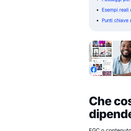
Esempi reali 
Punti chiave 
Che cos
dipend
EGC o contenuto 