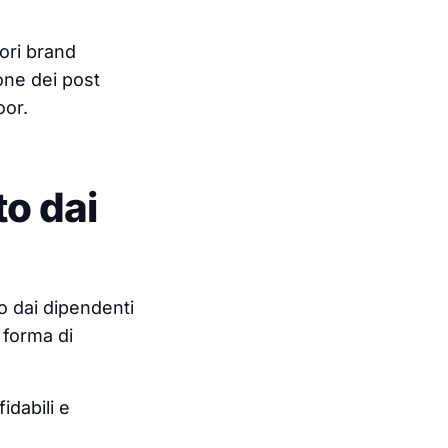
iori brand
one dei post
oor.
o dai
o dai dipendenti
 forma di
idabili e