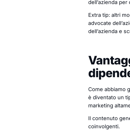
dell’azienda per 
Extra tip: altri m
advocate dell’az
dell’azienda e s
Vantagg
dipende
Come abbiamo già
è diventato un t
marketing altam
Il contenuto gene
coinvolgenti.