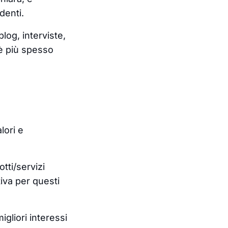
ndenti.
og, interviste,
 è più spesso
lori e
tti/servizi
tiva per questi
igliori interessi