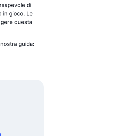
nsapevole di
 in gioco. Le
eggere questa
 nostra guida:
l