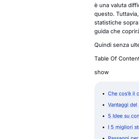
è una
valuta
diff
questo. Tuttavia
statistiche sopr
guida che coprirà
Quindi senza ulte
Table Of Conten
show
Che cos’è il 
Vantaggi del
5 Idee su co
I 5 migliori 
Passaggi per