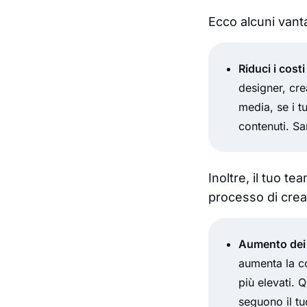
Ecco alcuni vanta
Riduci i cost
designer, cre
media, se i t
contenuti. S
Inoltre, il tuo t
processo di crea
Aumento dei r
aumenta la co
più elevati. 
seguono il t