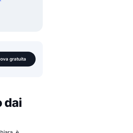
prova gratuita
 dai
hiara, è