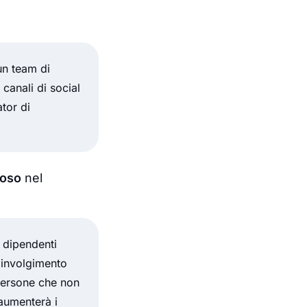
n team di
 canali di social
ator di
ioso
nel
 dipendenti
oinvolgimento
 persone che non
aumenterà i