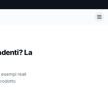
ndenti? La
 esempi reali
prodotto