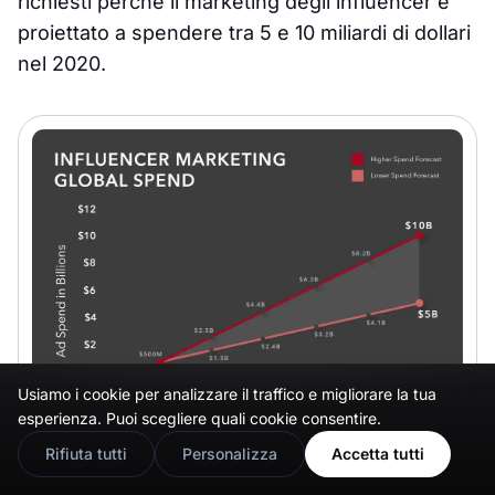
richiesti perché il marketing degli influencer è
proiettato a spendere tra 5 e 10 miliardi di dollari
nel 2020.
Usiamo i cookie per analizzare il traffico e migliorare la tua
🇬🇧
Would you prefer this site in English?
esperienza. Puoi scegliere quali cookie consentire.
View in English
Rifiuta tutti
Personalizza
Accetta tutti
Questo gap di soluzione presenta una vera