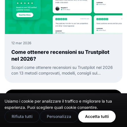
12 mar 2026
Come ottenere recensioni su Trustpilot
nel 2026?
Scopri come ottenere recensioni su Trustpilot nel 2026
con 13 metodi comprovati, modelli, consigli sul
tempismo e modi per trasformare le recensioni in
fiducia.
Usiamo i cookie per analizzare il traffico e migliorare la tua
🇬🇧
Would you prefer this site in English?
esperienza. Puoi scegliere quali cookie consentire.
View in English
Rifiuta tutti
Personalizza
Accetta tutti