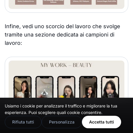
Infine, vedi uno scorcio del lavoro che svolge
tramite una sezione dedicata ai campioni di
lavoro:
Usiamo i cookie per analizzare il traffico e migliorare la tua
🇬🇧
Would you prefer this site in English?
esperienza. Puoi scegliere quali cookie consentire.
View in English
Rifiuta tutti
Personalizza
Accetta tutti