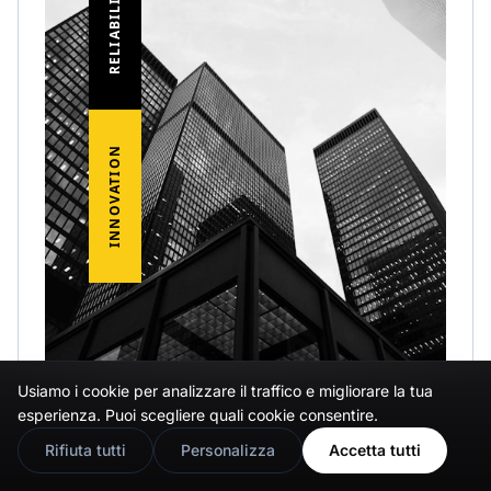
Usiamo i cookie per analizzare il traffico e migliorare la tua
🇬🇧
Would you prefer this site in English?
esperienza. Puoi scegliere quali cookie consentire.
View in English
Rifiuta tutti
Personalizza
Accetta tutti