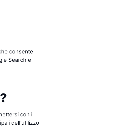
he consente
ogle Search e
s?
ettersi con il
li dell’utilizzo