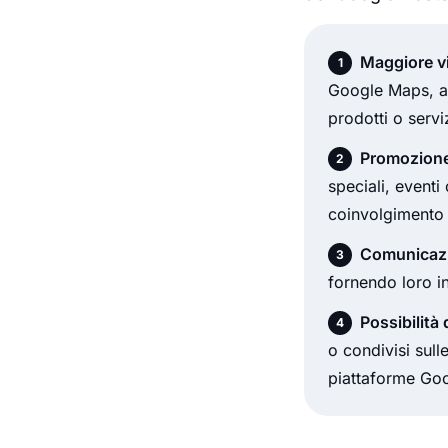
Maggiore vi
Google Maps, aum
prodotti o serviz
Promozione 
speciali, eventi
coinvolgimento d
Comunicazi
fornendo loro in
Possibilità
o condivisi sull
piattaforme Goo