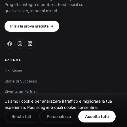
Progetta, integra e pubblica feed social su
qualsiasi sito, in pochi minuti.
Inizia la prova gratuita
→
AZIENDA
Chi Siamo
Storie di Successo
Diventa un Partner
Usiamo i cookie per analizzare il traffico e migliorare la tua
Stato del Sistema
🇬🇧
Would you prefer this site in English?
esperienza. Puoi scegliere quali cookie consentire.
Registro delle Modifiche
NEW
View in English
Rifiuta tutti
Personalizza
Accetta tutti