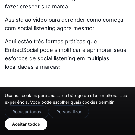
fazer crescer sua marca.
Assista ao vídeo para aprender como começar
com social listening agora mesmo:
Aqui estão três formas práticas que
EmbedSocial pode simplificar e aprimorar seus
esforços de social listening em múltiplas
localidades e marcas:
1. Centralizando menções
Usamos cookies para analisar o tráfego do site e melhorar sua
multi-localização em um único
experiência. Você pode escolher quais cookies permitir.
lugar
🇬🇧
Would you prefer this site in English?
Recusar todos
Personalizar
View in English
Se você está gerenciando contas para
Aceitar todos
diferentes regiões, ficar por dentro do feedback