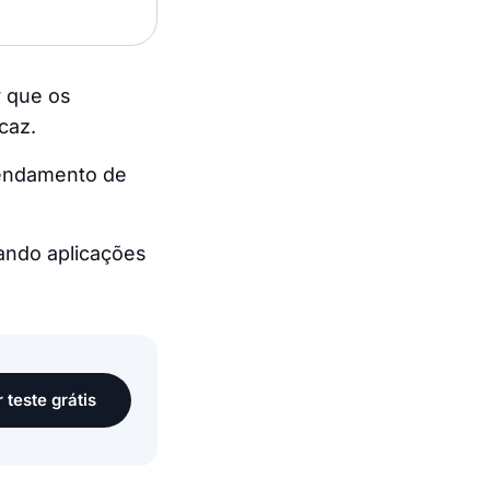
 que os
caz.
gendamento de
ando aplicações
r teste grátis