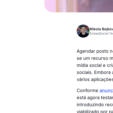
Nikola Bojko
EmbedSocial T
Agendar posts 
se um recurso mu
mídia social e c
sociais. Embora
vários aplicaçõe
Conforme
anunc
está agora testa
introduzindo re
viabilizado por 