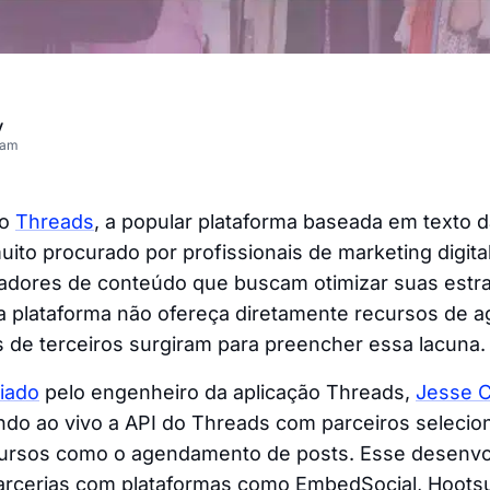
v
eam
no
Threads
, a popular plataforma baseada em texto d
ito procurado por profissionais de marketing digita
riadores de conteúdo que buscam otimizar suas estr
 a plataforma não ofereça diretamente recursos de 
s de terceiros surgiram para preencher essa lacuna.
iado
pelo engenheiro da aplicação Threads,
Jesse 
ndo ao vivo a API do Threads com parceiros selecio
cursos como o agendamento de posts. Esse desenvo
parcerias com plataformas como EmbedSocial, Hootsui