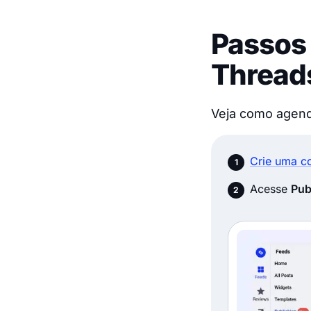
Passos
Thread
Veja como agend
Crie uma co
Acesse
Pub