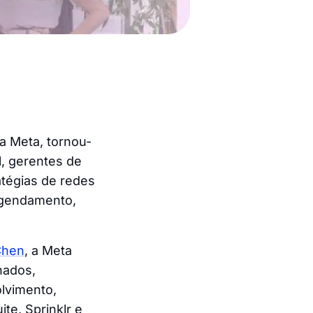
a Meta, tornou-
l, gerentes de
atégias de redes
agendamento,
Chen
, a Meta
nados,
lvimento,
te, Sprinklr e