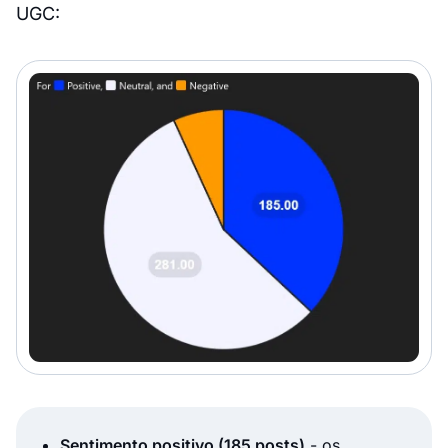
UGC:
Sentimento positivo (185 posts)
- os