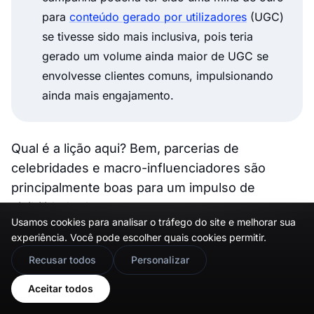
para
conteúdo gerado por utilizadores
(UGC)
se tivesse sido mais inclusiva, pois teria
gerado um volume ainda maior de UGC se
envolvesse clientes comuns, impulsionando
ainda mais engajamento.
Qual é a lição aqui? Bem, parcerias de
celebridades e macro-influenciadores são
principalmente boas para um impulso de
visibilidade de curto prazo.
Usamos cookies para analisar o tráfego do site e melhorar sua
Se você está procurando uma conexão mais
experiência. Você pode escolher quais cookies permitir.
🇬🇧
Would you prefer this site in English?
profunda e autêntica, deve encontrar e nutrir
Recusar todos
Personalizar
parcerias com criadores menores, mas mais
View in English
Aceitar todos
leais.