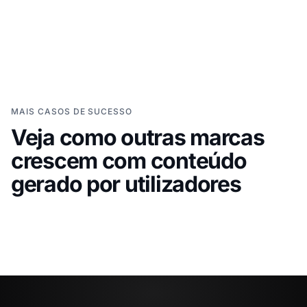
MAIS CASOS DE SUCESSO
Veja como outras marcas
Grace Loves Lace
XTERRA
Levar histórias de clientes
Usar 
crescem com conteúdo
para a jornada de compra de
para 
gerado por utilizadores
noivas
globa