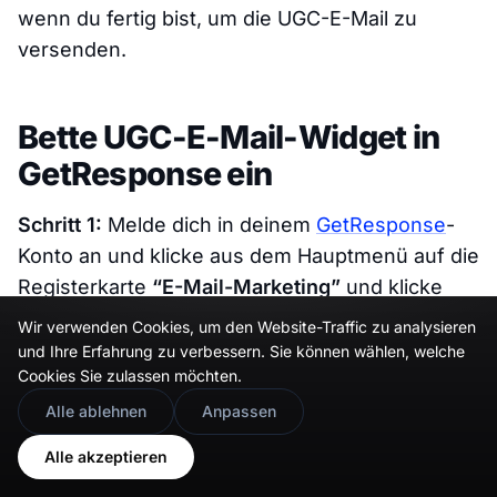
wenn du fertig bist, um die UGC-E-Mail zu
versenden.
Bette UGC-E-Mail-Widget in
GetResponse ein
Schritt 1:
Melde dich in deinem
GetResponse
-
Konto an und klicke aus dem Hauptmenü auf die
Registerkarte
“E-Mail-Marketing”
und klicke
dann auf
“Newsletter erstellen”
.
Wir verwenden Cookies, um den Website-Traffic zu analysieren
und Ihre Erfahrung zu verbessern. Sie können wählen, welche
Schritt 2:
Klicke im E-Mail-Editor im Abschnitt
Cookies Sie zulassen möchten.
Standardblöcke
auf der rechten Seite auf den
🇬🇧
Would you prefer this site in English?
Alle ablehnen
Anpassen
Block
Custom HTML
und ziehe diesen an die
View in English
Alle akzeptieren
Position, wo du den Social-Media-Feed
einbetten möchtest.